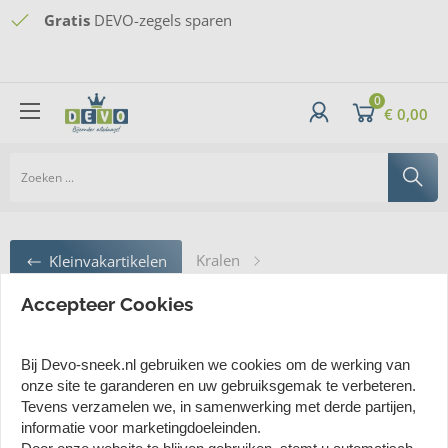
Vertrouwd
Gratis
Webwinkelkeur
DEVO-zegels sparen
shoppen sinds 1934
Gratis thuisbezorgd
vanaf 60 euro - minimaal
bestelbedrag van 20 euro
0
€ 0,00
Kralen
Kleinvakartikelen
Boheemse rocailles "Buis" 15 x 2 mm goudkleurig
Accepteer Cookies
Boheemse rocailles "Buis" 15 x 2 mm
Bij Devo-sneek.nl gebruiken we cookies om de werking van
onze site te garanderen en uw gebruiksgemak te verbeteren.
goudkleurig
Tevens verzamelen we, in samenwerking met derde partijen,
informatie voor marketingdoeleinden.