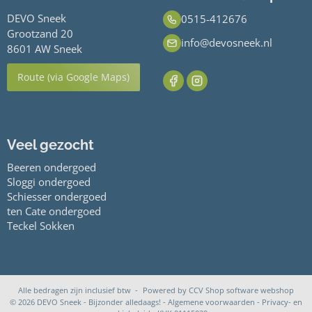
DEVO Sneek
0515-412676
Grootzand 20
info@devosneek.nl
8601 AW Sneek
Route (via Google Maps)
Veel gezocht
Beeren ondergoed
Sloggi ondergoed
Schiesser ondergoed
ten Cate ondergoed
Teckel Sokken
Alle bedragen zijn inclusief btw -
Powered by CCV Shop
software webshop
© 2026 DEVO Sneek - Bijzonder alledaags! -
Algemene voorwaarden
-
Privacy- en