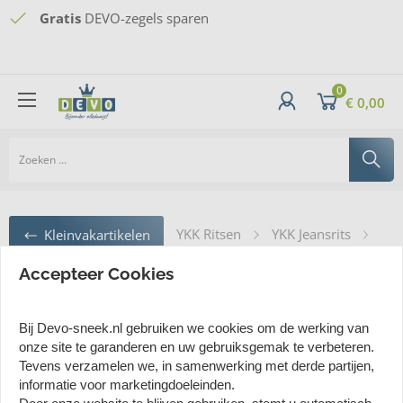
Vertrouwd
Gratis
Webwinkelkeur
DEVO-zegels sparen
shoppen sinds 1934
Gratis thuisbezorgd
vanaf 60 euro - minimaal
bestelbedrag van 20 euro
0
€ 0,00
YKK Ritsen
YKK Jeansrits
Kleinvakartikelen
YKK Jeansrits met brons kleur donkerblauw
Accepteer Cookies
YKK Jeansrits met brons kleur
Bij Devo-sneek.nl gebruiken we cookies om de werking van
onze site te garanderen en uw gebruiksgemak te verbeteren.
donkerblauw
Tevens verzamelen we, in samenwerking met derde partijen,
informatie voor marketingdoeleinden.