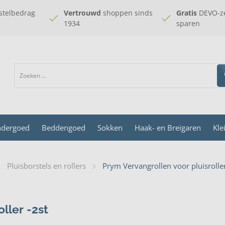
stelbedrag
Vertrouwd
shoppen sinds
Gratis
DEVO-ze
1934
sparen
dergoed
Beddengoed
Sokken
Haak- en Breigaren
Kle
Pluisborstels en rollers
Prym Vervangrollen voor pluisroller
ller -2st