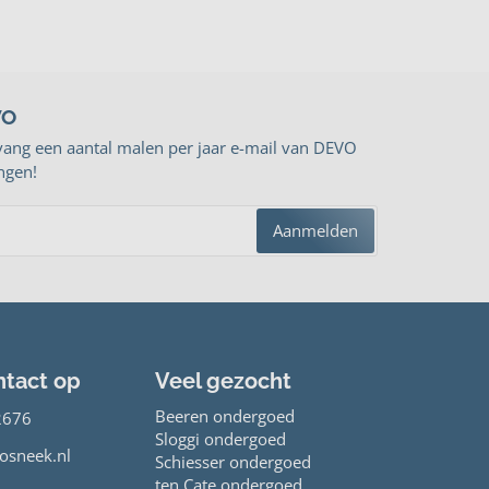
VO
vang een aantal malen per jaar e-mail van DEVO
ngen!
Aanmelden
tact op
Veel gezocht
Beeren ondergoed
2676
Sloggi ondergoed
osneek.nl
Schiesser ondergoed
ten Cate ondergoed