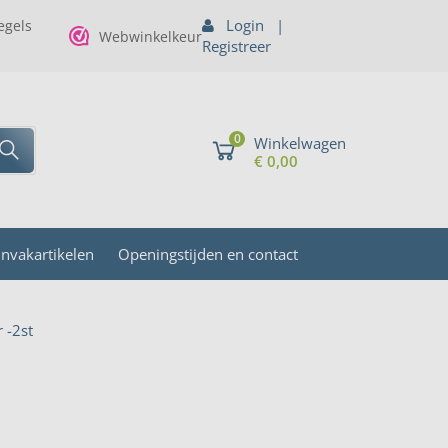
Login
|
gels
Webwinkelkeur
Registreer
0
Winkelwagen
€ 0,00
invakartikelen
Openingstijden en contact
 -2st