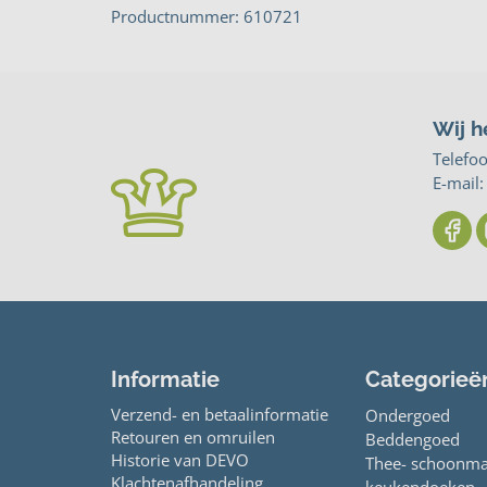
Productnummer: 610721
Wij h
Telefo
E-mail
Informatie
Categorieë
Verzend- en betaalinformatie
Ondergoed
Retouren en omruilen
Beddengoed
Historie van DEVO
Thee- schoonma
Klachtenafhandeling
keukendoeken