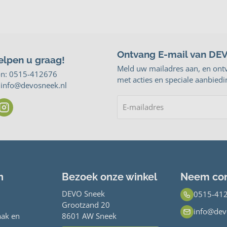
Ontvang E-mail van DE
elpen u graag!
Meld uw mailadres aan, en ont
on:
0515-412676
met acties en speciale aanbiedi
: info@devosneek.nl
n
Bezoek onze winkel
Neem con
DEVO Sneek
0515-41
Grootzand 20
info@dev
ak en
8601 AW Sneek