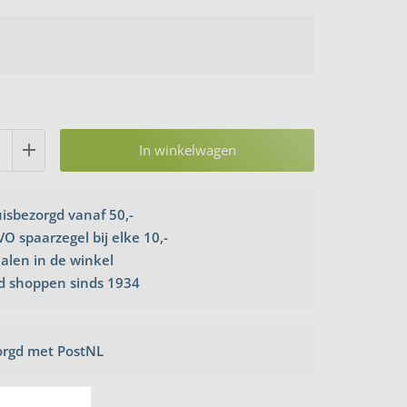
In winkelwagen
uisbezorgd vanaf 50,-
VO spaarzegel bij elke 10,-
halen in de winkel
d shoppen sinds 1934
orgd met PostNL