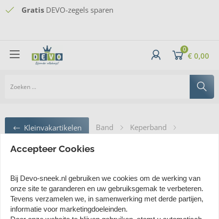
Vertrouwd
Gratis
Webwinkelkeur
DEVO-zegels sparen
shoppen sinds 1934
Gratis thuisbezorgd
vanaf 60 euro - minimaal
bestelbedrag van 20 euro
0
€ 0,00
Band
Keperband
Kleinvakartikelen
Keperband Polyester Donkergroen 20 mm - 20 meter
Accepteer Cookies
Keperband Polyester Donkergroen 20
Bij Devo-sneek.nl gebruiken we cookies om de werking van
onze site te garanderen en uw gebruiksgemak te verbeteren.
mm - 20 meter
Tevens verzamelen we, in samenwerking met derde partijen,
informatie voor marketingdoeleinden.