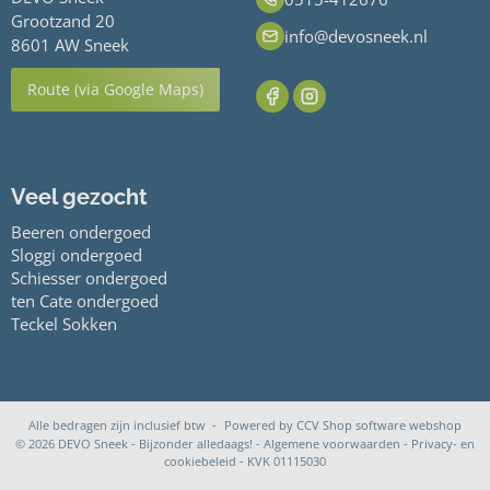
Grootzand 20
info@devosneek.nl
8601 AW Sneek
Route (via Google Maps)
Veel gezocht
Beeren ondergoed
Sloggi ondergoed
Schiesser ondergoed
ten Cate ondergoed
Teckel Sokken
Alle bedragen zijn inclusief btw -
Powered by CCV Shop
software webshop
© 2026 DEVO Sneek - Bijzonder alledaags! -
Algemene voorwaarden
-
Privacy- en
cookiebeleid
- KVK 01115030