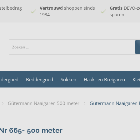
stelbedrag
Vertrouwd
shoppen sinds
Gratis
DEVO-ze
1934
sparen
dergoed
Beddengoed
Sokken
Haak- en Breigaren
Kle
Gütermann Naaigaren 500 meter
Gütermann Naaigaren B
Nr 665- 500 meter