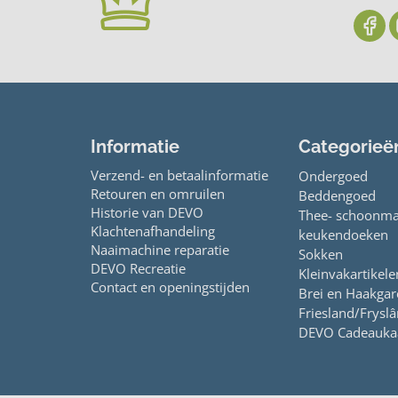
Informatie
Categorieë
Verzend- en betaalinformatie
Ondergoed
Retouren en omruilen
Beddengoed
Historie van DEVO
Thee- schoonma
Klachtenafhandeling
keukendoeken
Naaimachine reparatie
Sokken
DEVO Recreatie
Kleinvakartikele
Contact en openingstijden
Brei en Haakga
Friesland/Fryslâ
DEVO Cadeauka