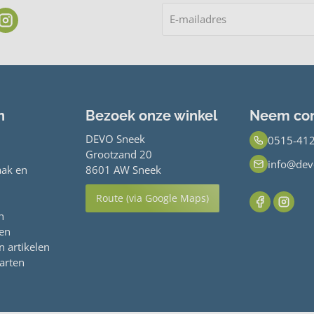
n
Bezoek onze winkel
Neem con
DEVO Sneek
0515-41
Grootzand 20
info@dev
ak en
8601 AW Sneek
Route (via Google Maps)
n
ren
n artikelen
arten