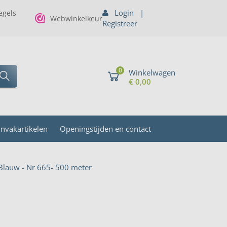
Login
|
gels
Webwinkelkeur
Registreer
0
Winkelwagen
€ 0,00
invakartikelen
Openingstijden en contact
lauw - Nr 665- 500 meter