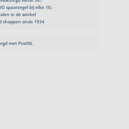
uisbezorgd vanaf 50,-
VO spaarzegel bij elke 10,-
halen in de winkel
d shoppen sinds 1934
orgd met PostNL