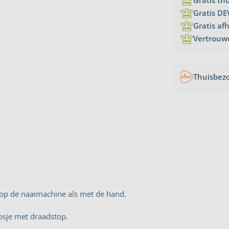
Gratis th
Gratis DE
Gratis af
Vertrouw
Thuisbez
 op de naaimachine als met de hand.
osje met draadstop.