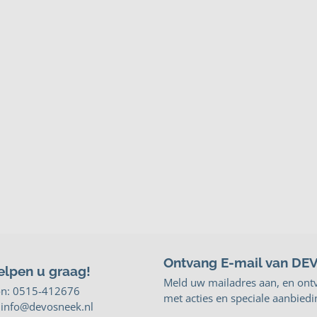
Ontvang E-mail van DE
elpen u graag!
Meld uw mailadres aan, en ont
on:
0515-412676
met acties en speciale aanbiedi
: info@devosneek.nl