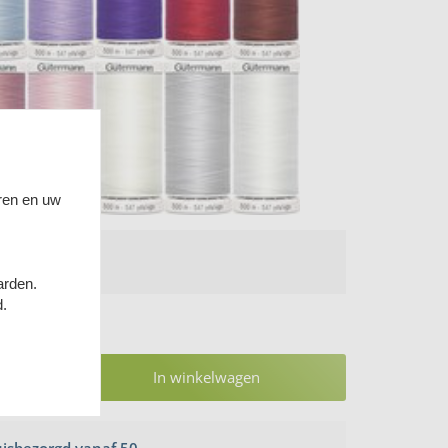
ren en uw
arden.
d.
In winkelwagen