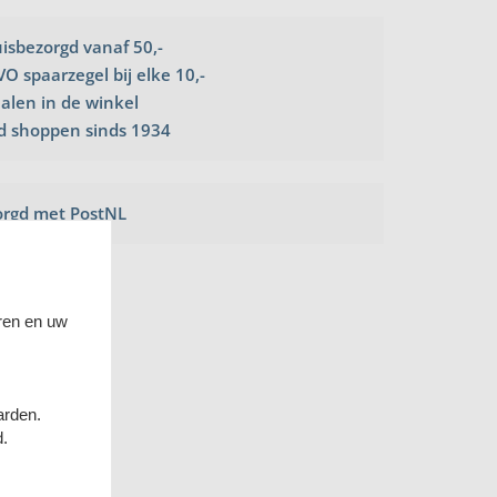
uisbezorgd vanaf 50,-
VO spaarzegel bij elke 10,-
halen in de winkel
d shoppen sinds 1934
orgd met PostNL
ren en uw
arden.
d.