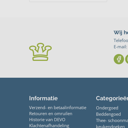
Wij h
Telefo
E-mail
Informatie
Categorieë
Verzend- en betaalinformatie
Ondergoed
Retouren en omruilen
Beddengoed
Historie van DEVO
Thee- schoonma
Klachtenafhandeling
keukendoeken