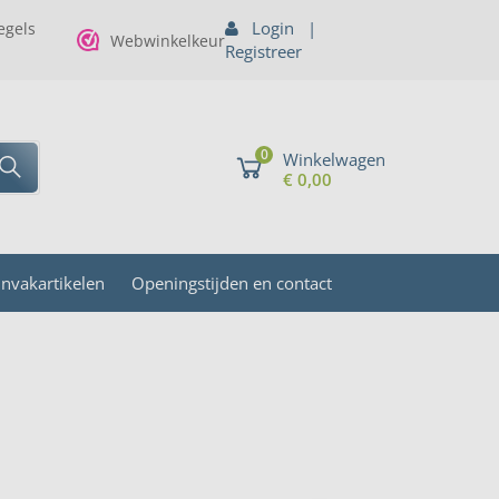
Login
|
gels
Webwinkelkeur
Registreer
0
Winkelwagen
€ 0,00
invakartikelen
Openingstijden en contact