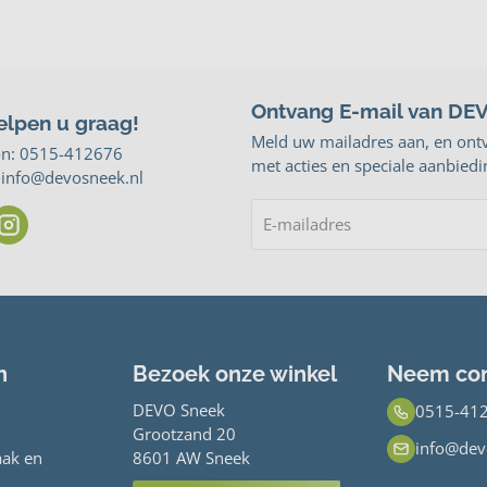
Ontvang E-mail van DE
elpen u graag!
Meld uw mailadres aan, en ont
on:
0515-412676
met acties en speciale aanbiedi
: info@devosneek.nl
n
Bezoek onze winkel
Neem con
DEVO Sneek
0515-41
Grootzand 20
info@dev
ak en
8601 AW Sneek