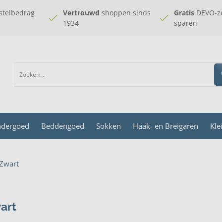
stelbedrag
Vertrouwd
shoppen sinds
Gratis
DEVO-ze
1934
sparen
dergoed
Beddengoed
Sokken
Haak- en Breigaren
Kle
Zwart
art