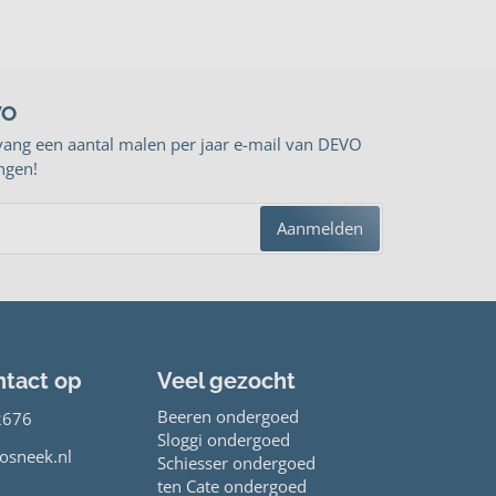
VO
vang een aantal malen per jaar e-mail van DEVO
ngen!
Aanmelden
tact op
Veel gezocht
Beeren ondergoed
2676
Sloggi ondergoed
osneek.nl
Schiesser ondergoed
ten Cate ondergoed