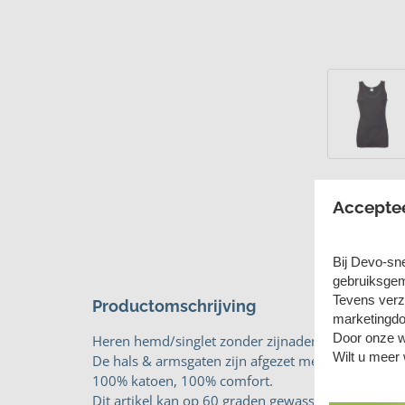
Accepte
Bij Devo-sn
gebruiksgem
Tevens verz
Productomschrijving
marketingdo
Door onze w
Heren hemd/singlet zonder zijnaden gemaakt van e
Wilt u meer
De hals & armsgaten zijn afgezet met boord.
100% katoen, 100% comfort.
Dit artikel kan op 60 graden gewassen worden.