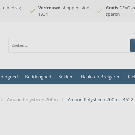
stelbedrag
Vertrouwd
shoppen sinds
Gratis
DEVO-ze
1934
sparen
dergoed
Beddengoed
Sokken
Haak- en Breigaren
Kle
Amann Polysheen 200m
Amann Polysheen 200m - 3622