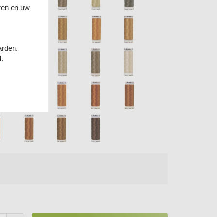
ren en uw
arden.
d.