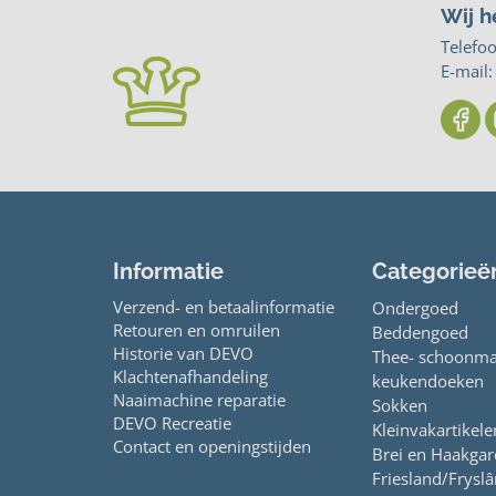
Wij h
Telefo
E-mail
Informatie
Categorieë
Verzend- en betaalinformatie
Ondergoed
Retouren en omruilen
Beddengoed
Historie van DEVO
Thee- schoonma
Klachtenafhandeling
keukendoeken
Naaimachine reparatie
Sokken
DEVO Recreatie
Kleinvakartikele
Contact en openingstijden
Brei en Haakga
Friesland/Fryslâ