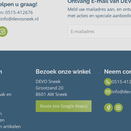
Ontvang E-mail van DE
elpen u graag!
Meld uw mailadres aan, en ont
on:
0515-412676
met acties en speciale aanbiedi
: info@devosneek.nl
n
Bezoek onze winkel
Neem con
DEVO Sneek
0515-41
Grootzand 20
info@dev
ak en
8601 AW Sneek
Route (via Google Maps)
n
ren
n artikelen