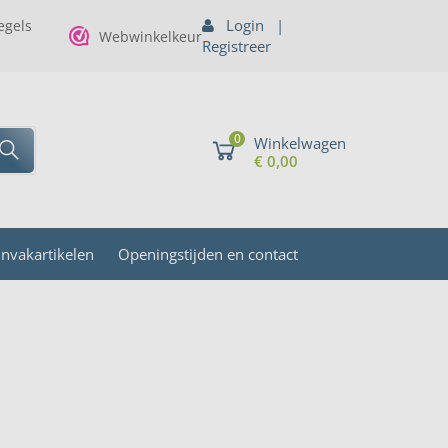
Login
|
gels
Webwinkelkeur
Registreer
0
Winkelwagen
€ 0,00
invakartikelen
Openingstijden en contact