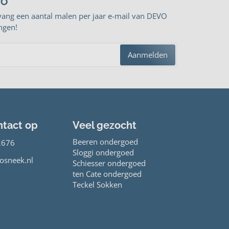
VO
vang een aantal malen per jaar e-mail van DEVO
ngen!
Aanmelden
tact op
Veel gezocht
Beeren ondergoed
2676
Sloggi ondergoed
osneek.nl
Schiesser ondergoed
ten Cate ondergoed
Teckel Sokken