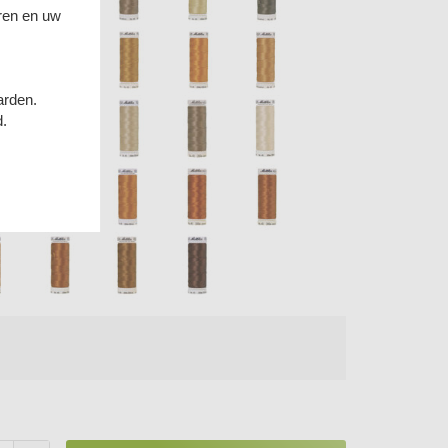
ren en uw
arden.
d.