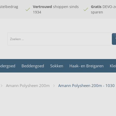
stelbedrag
Vertrouwd
shoppen sinds
Gratis
DEVO-ze
1934
sparen
dergoed
Beddengoed
Sokken
Haak- en Breigaren
Kle
Amann Polysheen 200m
Amann Polysheen 200m - 1030