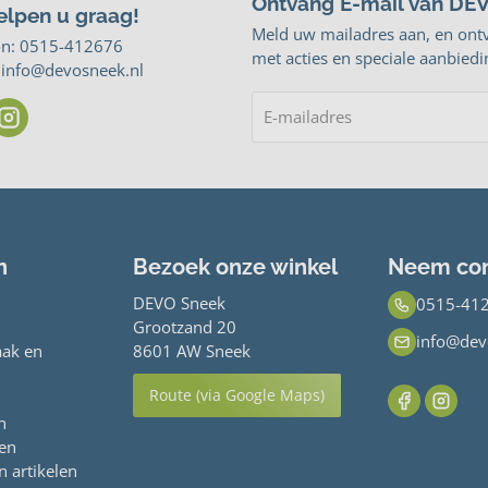
Ontvang E-mail van DE
elpen u graag!
Meld uw mailadres aan, en ont
on:
0515-412676
met acties en speciale aanbiedi
: info@devosneek.nl
n
Bezoek onze winkel
Neem con
DEVO Sneek
0515-41
Grootzand 20
info@dev
ak en
8601 AW Sneek
Route (via Google Maps)
n
ren
n artikelen