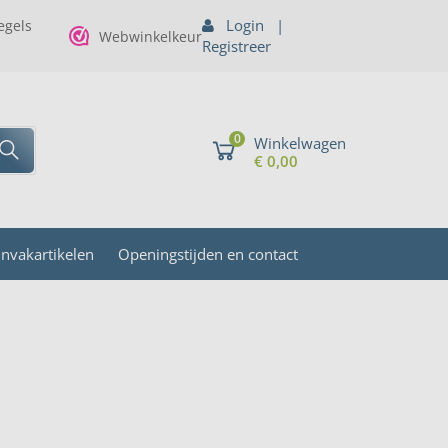
Login
|
gels
Webwinkelkeur
Registreer
0
Winkelwagen
€ 0,00
invakartikelen
Openingstijden en contact