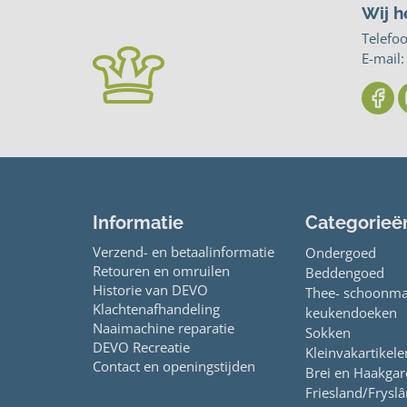
Wij h
Telefo
E-mail
Informatie
Categorieë
Verzend- en betaalinformatie
Ondergoed
Retouren en omruilen
Beddengoed
Historie van DEVO
Thee- schoonma
Klachtenafhandeling
keukendoeken
Naaimachine reparatie
Sokken
DEVO Recreatie
Kleinvakartikele
Contact en openingstijden
Brei en Haakga
Friesland/Fryslâ