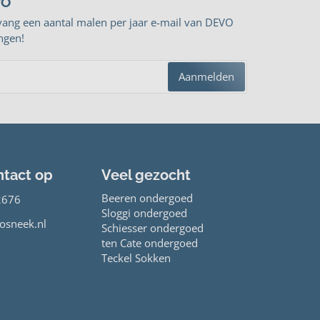
VO
vang een aantal malen per jaar e-mail van DEVO
ngen!
Aanmelden
tact op
Veel gezocht
Beeren ondergoed
2676
Sloggi ondergoed
osneek.nl
Schiesser ondergoed
ten Cate ondergoed
Teckel Sokken